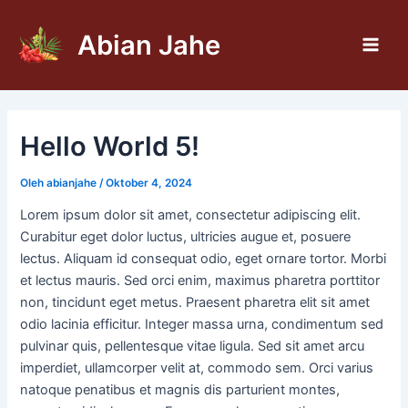
Lewati
Post
Main
ke
navigation
Abian Jahe
Men
konten
Hello World 5!
Oleh
abianjahe
/
Oktober 4, 2024
Lorem ipsum dolor sit amet, consectetur adipiscing elit.
Curabitur eget dolor luctus, ultricies augue et, posuere
lectus. Aliquam id consequat odio, eget ornare tortor. Morbi
et lectus mauris. Sed orci enim, maximus pharetra porttitor
non, tincidunt eget metus. Praesent pharetra elit sit amet
odio lacinia efficitur. Integer massa urna, condimentum sed
pulvinar quis, pellentesque vitae ligula. Sed sit amet arcu
imperdiet, ullamcorper velit at, commodo sem. Orci varius
natoque penatibus et magnis dis parturient montes,